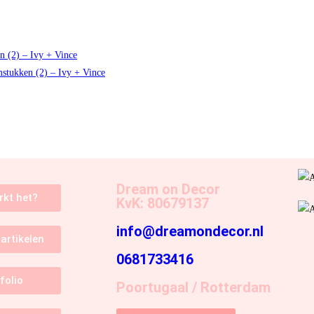
Dream on Decor
rkt het?
KvK: 80679137
info@dreamondecor.nl
artikelen
0681733416
folio
Poortugaal / Rotterdam