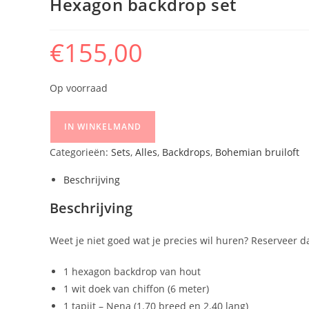
Hexagon backdrop set
€
155,00
Op voorraad
IN WINKELMAND
Categorieën:
Sets
,
Alles
,
Backdrops
,
Bohemian bruiloft
Beschrijving
Beschrijving
Weet je niet goed wat je precies wil huren? Reserveer d
1 hexagon backdrop van hout
1 wit doek van chiffon (6 meter)
1 tapijt – Nena (1.70 breed en 2.40 lang)