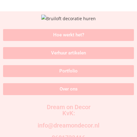
Hoe werkt het?
Verhuur artikelen
Portfolio
Over ons
Dream on Decor
KvK:
info@dreamondecor.nl