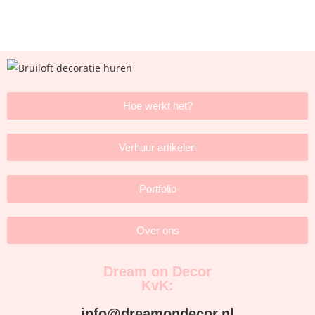
Hoe werkt het?
Verhuur artikelen
Portfolio
Over ons
Dream on Decor
KvK:
info@dreamondecor.nl